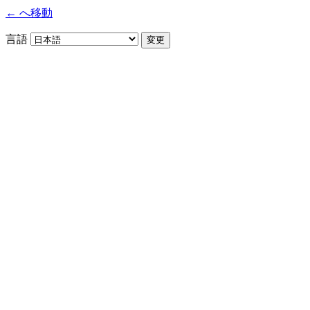
← へ移動
言語